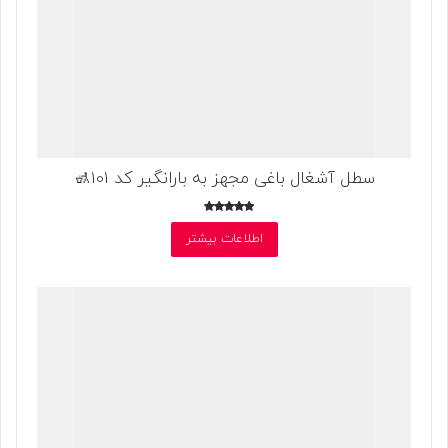
سطل آشغال باغی مجهز به بارانگیر کد 101🚮
امتیاز
5.00
اطلاعات بیشتر
از 5