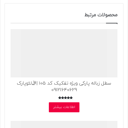
محصولات مرتبط
سطل زباله پارکی ویژه تفکیک کد 105 |🤳لئوپارک
09121640629
امتیاز
4.67
اطلاعات بیشتر
از 5