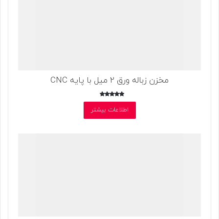
مخزن زباله ورق 2 میل با پایه CNC
امتیاز
5.00
اطلاعات بیشتر
از 5