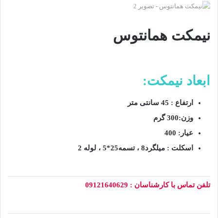
نیمکت همانتوس
ابعاد نیمکت:
ارتفاع : 45 سانتی متر
وزن:300 گرم
عیار: 400
اسکلت : میلگرد8 ، تسمه25*5 ، لوله 2
تلفن تماس با کارشناسان : 09121640629