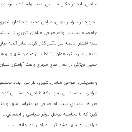
مبلمان باید در مکان مناسبی نصب واستفاده شود ورن
ا مروزه در سراسر جهان، طراحي محيط و مبلمان شهر
جامعه ماست. در واقع طراحي مبلمان شهري از انديشه 
همه اقشار جامعه نيز تأثير گذار گردد. بنابر آنچه 
يا به زباني ديگر، همان ارتباط بين مبلمان شهري و 
همين ويژگي در المان هاي شهري باعث آرامش انسان
و همچنین طراحی مبلمان شهری طراحی ابعاد مختلفي 
طراحي است، با اين تفاوت كه طراحي در مقياس كوچك
صرفه اقتصادي است، اما طراحي در مقياس شهر و منط
گيرد كه با محاسبه عوامل مؤثر سياسي و اجتماعي _ 
طراحي يك شهر دشوارتر از طراحي يك خانه است.