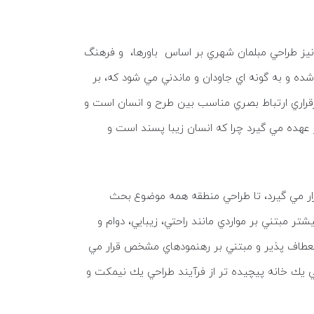
نيز طراحي مبلمان شهري بر اساس باورها، و فرهنگ
ده و به گونه اي جاودان و ماندني مي شود كه، بر
برقراري ارتباط بصري مناسب بين طرح و انسان است و
 عهده مي گيرد چرا كه انسان زيبا پسند است و
ار مي گيرد، تا طراحي منطقه همه موضوع بحث
بتني بر مواردي مانند راحتي، زيبايي، دوام و
نعطاف پذير و مبتني بر رهنمودهاي مشخص قرار مي
 يك خانه پيچيده تر از فرآيند طراحي يك نيمكت و