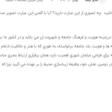
مدیر ارشد
بهمن 22, 1403
62
زمان تقریبی مطالعه 7 دقیقه
اشید چه تصوری از این عبارت دارید؟ آیا با گفتن این عبارت تصویر 
رزمینه هويت و فرهنگ جامعه و شهروند ان مي باشد و در كشور ما نيز
ها و هويت يك جامعه برخواسته، به طوري كه با هنر و خلاقيت ادغام ش
ه براي طراحي مبلمان شهري اهمیت دارد، همان برقراري ارتباط بصري منا
ر دومين نقش خود، وظيفه زيباسازي محيط را بر عهده مي گيرد چرا كه ا