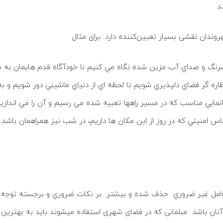
د
وندان نقشی بسیار تعیین‌کننده دارد. برای مثال
خوشرنگ و صداي آب مزين شده نگاه مي كنيم نا خودآگاه قدم هايمان به
ره گر فضاي دلپذيري شويم تا لحظه اي از دنياي ماشيني دور شويم و به
نمايي مناسب كه در مسير راهها تعبيه شده مي رسيم و آن را مي اندازيم
س امنيتي كه در روز از اين مكان ها داريم، در شب نيز همراهمان باشد
د عوامل غير ضروري حذف شده و بیشتر بر نكات ضروري و برجسته توجه ک
ن باشد مبلمانی که در فضای شهری استفاده میشوند باید به بهترین 