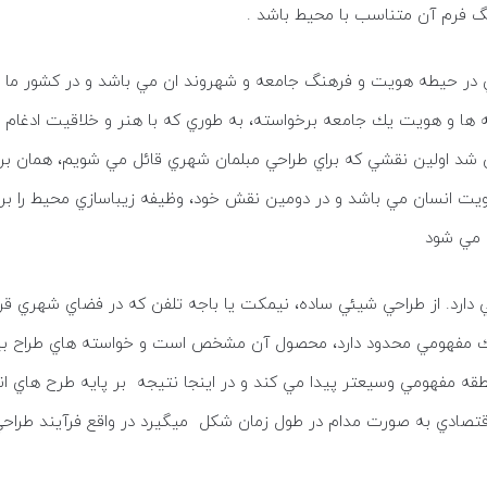
گ فرم آن متناسب با محیط باشد .
ي در حيطه هويت و فرهنگ جامعه و شهروند ان مي باشد و در كشور ما 
ها و هويت يك جامعه برخواسته، به طوري كه با هنر و خلاقيت ادغام ش
بيان شد اولين نقشي كه براي طراحي مبلمان شهري قائل مي شويم، همان 
هويت انسان مي باشد و در دومين نقش خود، وظيفه زيباسازي محيط را بر
 مي شود
دارد. از طراحي شيئي ساده، نيمكت يا باجه تلفن كه در فضاي شهري قر
 مفهومي محدود دارد، محصول آن مشخص است و خواسته هاي طراح بيشتر م
قه مفهومي وسيعتر پيدا مي كند و در اينجا نتيجه بر پايه طرح هاي ا
اقتصادي به صورت مدام در طول زمان شكل میگیرد در واقع فرآيند طراحي