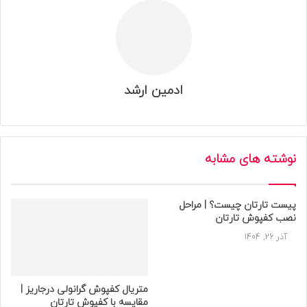
ادمین ارشد
نوشته های مشابه
پیست تارتان چیست؟ | مراحل
نصب کفپوش تارتان
آذر 26, 1404
متریال کفپوش گرانولی درجاریز |
مقایسه با کفپوش تارتان