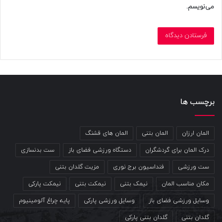
می‌نویسم.
دستگاه‌های قدرتی عبارتند از:
دستگاه کشش پا دراز و نشست
پرس پا، دستگاه توسن
بارفیکس چرخشی
دستگاه زیر بغل
برچسب ها
دستگاه تقویت سرشانه
دستگاه ایستایی زیر بغل
المان ارزان
المان بتنی
المان های قشنگ
پرس سرشانه
درک المان برای گردشگران
دستگاه ورزشی فضای باز
ست بدنسازی
دستگاه جلوپا
بارفیکس
ست ورزشی
فنداسیون برج نوری
مزیت گلدان بتنی
دستگاه پارالل پارکی
مکان مناسب المان
نیمک بتنی
نیمکت بتنی
نیمکت پارکی
دستگاه دوفرمان
وسایل ورزشی فضای باز
وسایل ورزشی پارکی
پایه چراغ آلومینیوم
گلدان بتنی
گلدان بتنی پارکی