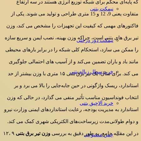
که پایه‌ای محکم برای شبکه‌ توزیع انرژی هستند در سه ارتفاع
نیمکت بتنی
متفاوت یعنی 9، 12 و 15 متری طراحی و تولید می شوند. یکی از
فاکتورهای مهمی که کیفیت این تجهیزات را مشخص می کند، وزن
تیر برق های بتنی است، چراکه وزن بهینه، نصب ایمن و سریع سازه
نیمکت دور درختی
را ممکن می سازد، استحکام کلی شبکه را در برابر بارهای محیطی
مانند باد و باران تضمین می‌کند و از آسیب های احتمالی جلوگیری
خرید سطل زباله بتنی
می کند. برای مثال، یک تیر برق بتنی ۱۵ متری با وزن بیشتر از حد
استاندارد، ریسک واژگونی در حین جابه‌جایی را بالا می برد و بر
انتخاب فونداسیون مناسب تأثیر منفی می گذارد، در حالی که وزن
خرید آلاچیق بتنی
استاندارد به مدیریت بودجه، رعایت استانداردهای ایمنی وزارت نیرو
و دوام طولانی‌مدت زیرساخت‌های الکتریکی شهری کمک می کند.
در این مقاله جامع، به طور دقیق به بررسی
وزن تیر برق بتنی
۹ ،۱۲
چمن مصنوعی