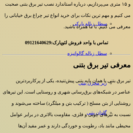
و ۱۵ متری می‌پردازیم، درباره استاندارد نصب تیر برق بتنی صحبت
می کنیم و مهم ترین نکات برای خرید انواع تیر چراغ برق خیابانی را
سطل زباله پارکی
معرفی می کنیم. با ما همراه باشید.
تماس با واحد فروش لئوپارک:09121640629
سطل زباله گالوانیزه
معرفی تیر برق بتنی
تیر برق بتنی یا همان پایه بتنی پیش‌تنیده، یکی از پرکاربردترین
زیر مخزن بتنی
عناصر در شبکه‌های برق‌رسانی شهری و روستایی است. این تیرهای
روشنایی از بتن مسلح ( ترکیب بتن و میلگرد) ساخته می‌شوند و
گلدان بتنی
نسبت به تیرهای چوبی و فلزی، مقاومت بالاتری در برابر عوامل
محیطی مانند باد، رطوبت و خوردگی دارند و عمر مفید آن‌ها